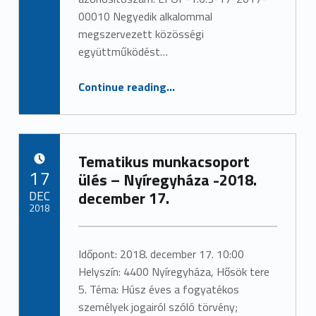
i
00010 Negyedik alkalommal
megszervezett közösségi
a
együttműködést…
:
“Közösségi együttműködést erősítő rendezvény – Nyíregyháza – Időpont: 2018. december 18.”
Continue reading
…
2
0
1
Tematikus munkacsoport
POSTED ON:
17
ülés – Nyíregyháza -2018.
8
DEC
december 17.
2018
Written by:
admin
Időpont: 2018. december 17. 10:00
Helyszín: 4400 Nyíregyháza, Hősök tere
5. Téma: Húsz éves a fogyatékos
személyek jogairól szóló törvény;