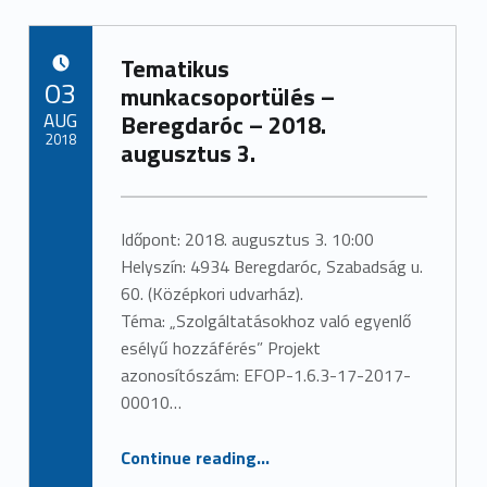
Tematikus
POSTED ON:
03
munkacsoportülés –
AUG
Beregdaróc – 2018.
2018
augusztus 3.
Written by:
admin
Időpont: 2018. augusztus 3. 10:00
Helyszín: 4934 Beregdaróc, Szabadság u.
60. (Középkori udvarház).
Téma: „Szolgáltatásokhoz való egyenlő
esélyű hozzáférés” Projekt
azonosítószám: EFOP-1.6.3-17-2017-
00010…
“Tematikus munkacsoportülés – Beregdaróc – 2018. augusztus 3.”
Continue reading
…