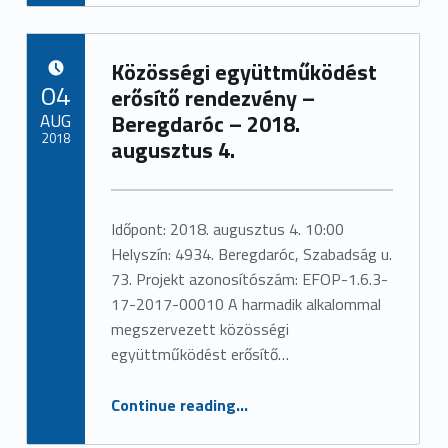
Közösségi együttműködést
POSTED ON:
04
erősítő rendezvény –
AUG
Beregdaróc – 2018.
2018
augusztus 4.
Written by:
admin
Időpont: 2018. augusztus 4. 10:00
Helyszín: 4934. Beregdaróc, Szabadság u.
73. Projekt azonosítószám: EFOP-1.6.3-
17-2017-00010 A harmadik alkalommal
megszervezett közösségi
együttműködést erősítő…
“Közösségi együttműködést erősítő rendezvény – Beregdaróc – 2018. augusztus 4.”
Continue reading
…