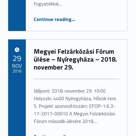
fogyatékkal…
“Tematikus munkacsoport ülés – Nyíregyháza -2018. december 17.”
Continue reading
…
Megyei Felzárkózási Fórum
POSTED ON:
29
ülése – Nyíregyháza – 2018.
NOV
november 29.
2018
Written by:
admin
Időpont: 2018. november 29. 10:00
Helyszín: 4400 Nyíregyháza, Hősök tere.
5. Projekt azonosítószám: EFOP-1.6.3-
17-2017-00010 A Megyei Felzárkózási
Fórum második ülésére 2018.…
“Megyei Felzárkózási Fórum ülése – Nyíregyháza – 2018. november 29.”