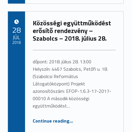
Közösségi együttműködést
POSTED ON:
28
erősítő rendezvény –
JÚL
Szabolcs – 2018. július 28.
2018
Written by:
admin
dőpont: 2018. július 28. 13:00
Helyszín: 4467 Szabolcs, Petőfi u. 18.
(Szabolcsi Református
Látogatóközpont) Projekt
azonosítószám: EFOP-1.6.3-17-2017-
00010 A második közösségi
együttműködést…
“Közösségi együttműködést erősítő rendezvény – Szabolcs – 2018. július 28.”
Continue reading
…