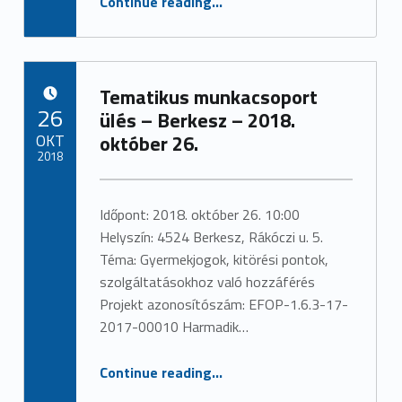
Continue reading
…
Tematikus munkacsoport
POSTED ON:
26
ülés – Berkesz – 2018.
OKT
október 26.
2018
Written by:
admin
Időpont: 2018. október 26. 10:00
Helyszín: 4524 Berkesz, Rákóczi u. 5.
Téma: Gyermekjogok, kitörési pontok,
szolgáltatásokhoz való hozzáférés
Projekt azonosítószám: EFOP-1.6.3-17-
2017-00010 Harmadik…
“Tematikus munkacsoport ülés – Berkesz – 2018. október 26.”
Continue reading
…