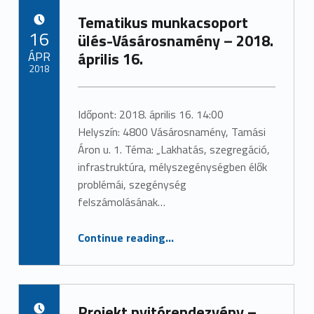
Tematikus munkacsoport
POSTED ON:
16
ülés-Vásárosnamény – 2018.
ÁPR
április 16.
2018
Written by:
admin
Időpont: 2018. április 16. 14:00
Helyszín: 4800 Vásárosnamény, Tamási
Áron u. 1. Téma: „Lakhatás, szegregáció,
infrastruktúra, mélyszegénységben élők
problémái, szegénység
felszámolásának…
“Tematikus munkacsoport ülés-Vásárosnamény – 2018. április 16.”
Continue reading
…
Projekt nyitórendezvény –