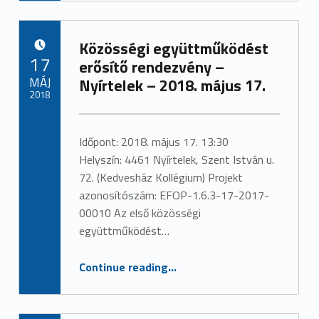
Közösségi együttműködést
POSTED ON:
17
erősítő rendezvény –
MÁJ
Nyírtelek – 2018. május 17.
2018
Written by:
admin
Időpont: 2018. május 17. 13:30
Helyszín: 4461 Nyírtelek, Szent István u.
72. (Kedvesház Kollégium) Projekt
azonosítószám: EFOP-1.6.3-17-2017-
00010 Az első közösségi
együttműködést…
“Közösségi együttműködést erősítő rendezvény – Nyírtelek – 2018. május 17.”
Continue reading
…