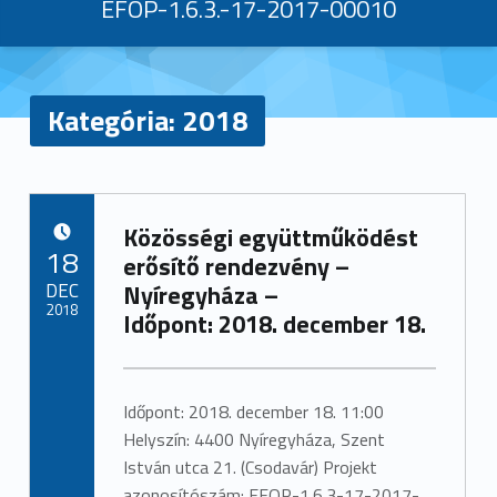
EFOP-1.6.3.-17-2017-00010
Kategória:
2018
K
Közösségi együttműködést
a
POSTED ON:
18
erősítő rendezvény –
t
DEC
Nyíregyháza –
2018
Időpont: 2018. december 18.
e
Written by:
admin
g
Időpont: 2018. december 18. 11:00
ó
Helyszín: 4400 Nyíregyháza, Szent
r
István utca 21. (Csodavár) Projekt
azonosítószám: EFOP-1.6.3-17-2017-