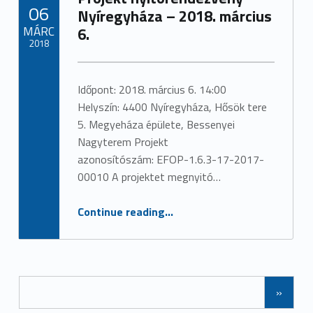
POSTED ON:
06
Nyíregyháza – 2018. március
MÁRC
6.
2018
Written by:
admin
Időpont: 2018. március 6. 14:00
Helyszín: 4400 Nyíregyháza, Hősök tere
5. Megyeháza épülete, Bessenyei
Nagyterem Projekt
azonosítószám: EFOP-1.6.3-17-2017-
00010 A projektet megnyitó…
“Projekt nyitórendezvény – Nyíregyháza – 2018. március 6.”
Continue reading
…
Posts Navigation
»