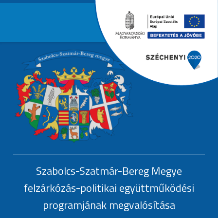
Primary Menu
EFOP-1.6.3.-
Header info sidebar
EFOP-1.6.3.-17
Szabolcs-Szatmár-Bereg Megye
felzárkózás-politikai együttműködési
programjának megvalósítása