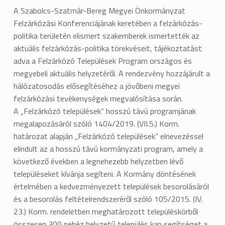
A Szabolcs-Szatmár-Bereg Megyei Önkormányzat
Felzárkózási Konferenciájának keretében a felzárkózás-
politika területén elismert szakemberek ismertették az
aktuális felzárkózás-politika törekvéseit, tájékoztatást
adva a Felzárkózó Települések Program országos és
megyebeli aktuális helyzetéről. A rendezvény hozzájárult a
hálózatosodás elősegítéséhez a jövőbeni megyei
felzárkózási tevékenységek megvalósítása során.
A „Felzárkózó települések” hosszú távú programjának
megalapozásáról szóló 1404/2019. (VII.5.) Korm.
határozat alapján „Felzárkózó települések” elnevezéssel
elindult az a hosszú távú kormányzati program, amely a
következő években a legnehezebb helyzetben lévő
településeket kívánja segíteni. A Kormány döntésének
értelmében a kedvezményezett települések besorolásáról
és a besorolás feltételrendszeréről szóló 105/2015. (IV.
23.) Korm. rendeletben meghatározott településkörből
összesen 300 nehéz helyzetű település kap segítséget a