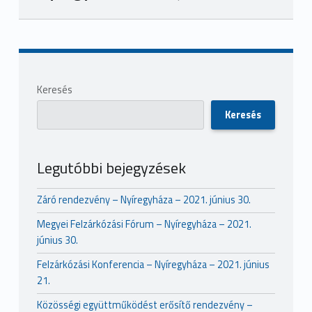
Skip back to main navigation
Sidebar
Keresés
Keresés
Legutóbbi bejegyzések
Záró rendezvény – Nyíregyháza – 2021. június 30.
Megyei Felzárkózási Fórum – Nyíregyháza – 2021.
június 30.
Felzárkózási Konferencia – Nyíregyháza – 2021. június
21.
Közösségi együttműködést erősítő rendezvény –