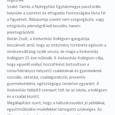
végeznek.
Szabó Tamás a Nyíregyházi Egyházmegye pasztorális
helynöke a szeretet és elfogadás fontosságára hívta fel
a figyelmet. Álláspontja szerint nem szegregációs, vagy
integrációs jelenségről kell beszélni, hanem
preintegrációról.
Batári Zsolt, a Kedvesház Kollégium igazgatója
beszámolt arról, hogy az intézmény története egészen a
rendszerváltásig nyúlik vissza, de maga a Kedvesház
Kollégium 25 éve működik. A Kedvesház Kollégium célja,
hogy egyenlő esélyű hozzáférést biztosítson a
roma/hátrányos helyzetű családoknak és gyerekeiknek
szociális, oktatási, családgondozói, preventív
gyermekvédelmi, egészségügyi területen egyaránt. A
Kedvesház hídépítő szerepet tölt be az iskola, a kollégium
és a család között.
Megállapítást nyert, hogy a hálózatosodást jó példákkal,
együttműködési modellekkel támogatni szükséges. Az