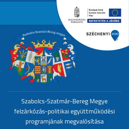
Primary Menu
EFOP-1.6.3.-
Header info sidebar
EFOP-1.6.3.-17
Szabolcs-Szatmár-Bereg Megye
felzárkózás-politikai együttműködési
programjának megvalósítása