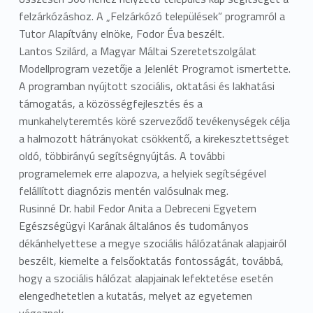
felzárkózáshoz. A „Felzárkózó települések” programról a
Tutor Alapítvány elnöke, Fodor Éva beszélt.
Lantos Szilárd, a Magyar Máltai Szeretetszolgálat
Modellprogram vezetője a Jelenlét Programot ismertette.
A programban nyújtott szociális, oktatási és lakhatási
támogatás, a közösségfejlesztés és a
munkahelyteremtés köré szerveződő tevékenységek célja
a halmozott hátrányokat csökkentő, a kirekesztettséget
oldó, többirányú segítségnyújtás. A további
programelemek erre alapozva, a helyiek segítségével
felállított diagnózis mentén valósulnak meg.
Rusinné Dr. habil Fedor Anita a Debreceni Egyetem
Egészségügyi Karának általános és tudományos
dékánhelyettese a megye szociális hálózatának alapjairól
beszélt, kiemelte a felsőoktatás fontosságát, továbbá,
hogy a szociális hálózat alapjainak lefektetése esetén
elengedhetetlen a kutatás, melyet az egyetemen