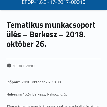
EFOP-1.6.3.-17-2017-00010
Tematikus munkacsoport
ülés – Berkesz – 2018.
október 26.
POSTED ON:
26
OKT
2018
Időpont:
2018. október 26. 10:00
Helyszín:
4524 Berkesz, Rákóczi u. 5.
Téma:
Gyermekjogok, kitörési pontok, szolgáltatásokhoz