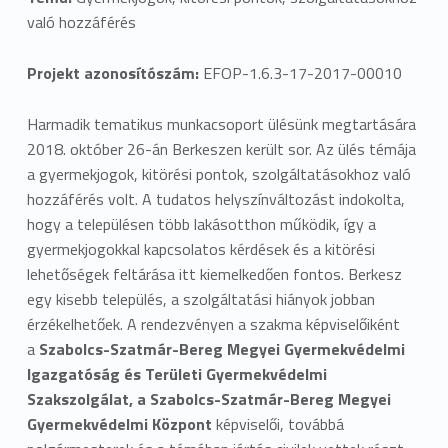
való hozzáférés
Projekt azonosítószám:
EFOP-1.6.3-17-2017-00010
Harmadik tematikus munkacsoport ülésünk megtartására
2018. október 26-án Berkeszen került sor. Az ülés témája
a gyermekjogok, kitörési pontok, szolgáltatásokhoz való
hozzáférés volt. A tudatos helyszínváltozást indokolta,
hogy a településen több lakásotthon működik, így a
gyermekjogokkal kapcsolatos kérdések és a kitörési
lehetőségek feltárása itt kiemelkedően fontos. Berkesz
egy kisebb település, a szolgáltatási hiányok jobban
érzékelhetőek. A rendezvényen a szakma képviselőiként
a
Szabolcs-Szatmár-Bereg Megyei Gyermekvédelmi
Igazgatóság és Területi Gyermekvédelmi
Szakszolgálat, a Szabolcs-Szatmár-Bereg Megyei
Gyermekvédelmi Központ
képviselői, továbbá