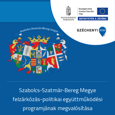
Primary Menu
EFOP-1.6.3.-
Header info sidebar
EFOP-1.6.3.-17
Szabolcs-Szatmár-Bereg Megye
felzárkózás-politikai együttműködési
programjának megvalósítása