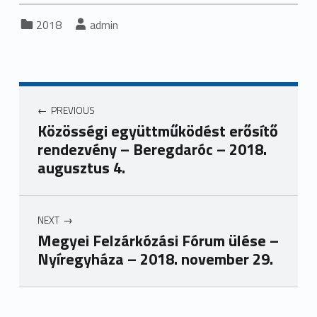
Categorized in:
Written by:
2018
admin
Bejegyzés navigáció
PREVIOUS
Közösségi együttműködést erősítő
rendezvény – Beregdaróc – 2018.
augusztus 4.
NEXT
Megyei Felzárkózási Fórum ülése –
Nyíregyháza – 2018. november 29.
Skip back to main navigation