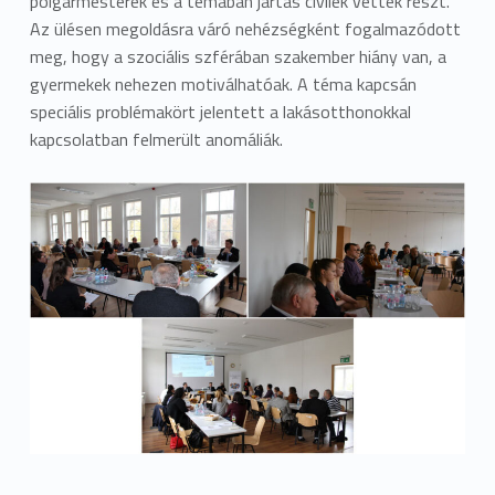
polgármesterek és a témában jártás civilek vettek részt.
Az ülésen megoldásra váró nehézségként fogalmazódott
meg, hogy a szociális szférában szakember hiány van, a
gyermekek nehezen motiválhatóak. A téma kapcsán
speciális problémakört jelentett a lakásotthonokkal
kapcsolatban felmerült anomáliák.