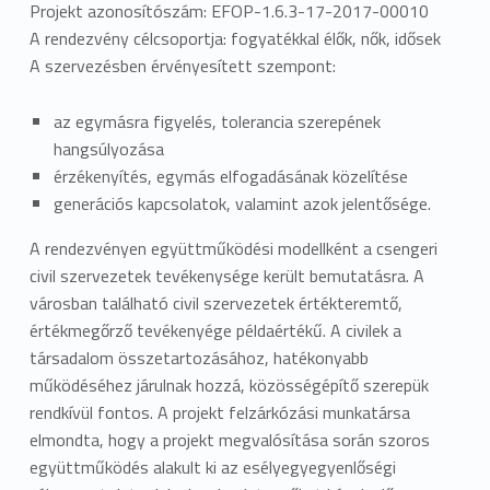
Projekt azonosítószám: EFOP-1.6.3-17-2017-00010
A rendezvény célcsoportja: fogyatékkal élők, nők, idősek
A szervezésben érvényesített szempont:
az egymásra figyelés, tolerancia szerepének
hangsúlyozása
érzékenyítés, egymás elfogadásának közelítése
generációs kapcsolatok, valamint azok jelentősége.
A rendezvényen együttműködési modellként a csengeri
civil szervezetek tevékenysége került bemutatásra. A
városban található civil szervezetek értékteremtő,
értékmegőrző tevékenyége példaértékű. A civilek a
társadalom összetartozásához, hatékonyabb
működéséhez járulnak hozzá, közösségépítő szerepük
rendkívül fontos. A projekt felzárkózási munkatársa
elmondta, hogy a projekt megvalósítása során szoros
együttműködés alakult ki az esélyegyegyenlőségi