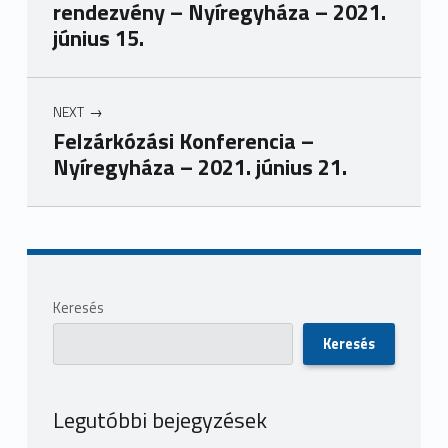
rendezvény – Nyíregyháza – 2021.
június 15.
NEXT
Felzárkózási Konferencia –
Nyíregyháza – 2021. június 21.
Skip back to main navigation
Sidebar
Keresés
Keresés
Legutóbbi bejegyzések