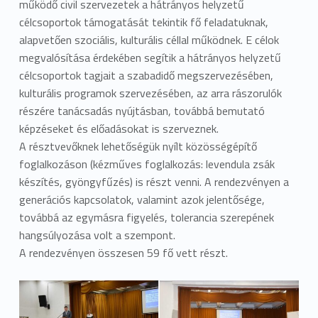
működő civil szervezetek a hátrányos helyzetű
célcsoportok támogatását tekintik fő feladatuknak,
alapvetően szociális, kulturális céllal működnek. E célok
megvalósítása érdekében segítik a hátrányos helyzetű
célcsoportok tagjait a szabadidő megszervezésében,
kulturális programok szervezésében, az arra rászorulók
részére tanácsadás nyújtásban, továbbá bemutató
képzéseket és előadásokat is szerveznek.
A résztvevőknek lehetőségük nyílt közösségépítő
foglalkozáson (kézműves foglalkozás: levendula zsák
készítés, gyöngyfűzés) is részt venni. A rendezvényen a
generációs kapcsolatok, valamint azok jelentősége,
továbbá az egymásra figyelés, tolerancia szerepének
hangsúlyozása volt a szempont.
A rendezvényen összesen 59 fő vett részt.