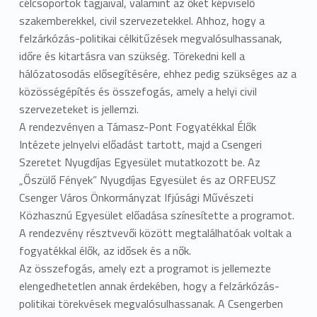
célcsoportok tagjaival, valamint az őket képviselő
szakemberekkel, civil szervezetekkel. Ahhoz, hogy a
felzárkózás-politikai célkitűzések megvalósulhassanak,
időre és kitartásra van szükség. Törekedni kell a
hálózatosodás elősegítésére, ehhez pedig szükséges az a
közösségépítés és összefogás, amely a helyi civil
szervezeteket is jellemzi.
A rendezvényen a Támasz-Pont Fogyatékkal Élők
Intézete jelnyelvi előadást tartott, majd a Csengeri
Szeretet Nyugdíjas Egyesület mutatkozott be. Az
„Őszülő Fények” Nyugdíjas Egyesület és az ORFEUSZ
Csenger Város Önkormányzat Ifjúsági Művészeti
Közhasznú Egyesület előadása színesítette a programot.
A rendezvény résztvevői között megtalálhatóak voltak a
fogyatékkal élők, az idősek és a nők.
Az összefogás, amely ezt a programot is jellemezte
elengedhetetlen annak érdekében, hogy a felzárkózás-
politikai törekvések megvalósulhassanak. A Csengerben