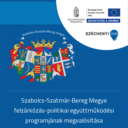
Primary Menu
EFOP-1.6.3.-
Header info sidebar
EFOP-1.6.3.-17
Szabolcs-Szatmár-Bereg Megye
felzárkózás-politikai együttműködési
programjának megvalósítása