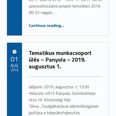
0
azonosítószámú projekt keretében 2019.
08. 01 napján…
1
9
“Közösségi Együttműködést erősítő rendezvény – Panyola – 2019. augusztus 1.”
Continue reading
…
.
a
Tematikus munkacsoport
u
POSTED ON:
01
ülés – Panyola – 2019.
AUG
augusztus 1.
g
2019
u
Written by:
admin
s
Időpont: 2019. augusztus 1. 13:30
Helyszín: 4913 Panyola, Szombathelyi
z
utca 10. Közösségi Ház
Téma: „Szolgáltatások elérhetőségének
t
javítása a településfejlesztés