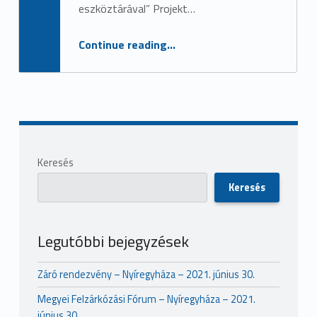
u
eszköztárával” Projekt…
s
“Tematikus munkacsoport ülés – Panyola – 2019. augusztus 1.”
Continue reading
…
Sidebar
Keresés
Keresés
Legutóbbi bejegyzések
Záró rendezvény – Nyíregyháza – 2021. június 30.
Megyei Felzárkózási Fórum – Nyíregyháza – 2021.
június 30.