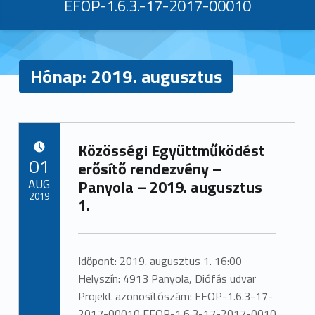
EFOP-1.6.3.-17-2017-00010
Hónap:
2019. augusztus
H
Közösségi Együttműködést
ó
POSTED ON:
01
erősítő rendezvény –
n
AUG
Panyola – 2019. augusztus
2019
1.
a
Written by:
admin
p
Időpont: 2019. augusztus 1. 16:00
:
Helyszín: 4913 Panyola, Diófás udvar
2
Projekt azonosítószám: EFOP-1.6.3-17-
2017-00010 EFOP-1.6.3-17-2017-0010