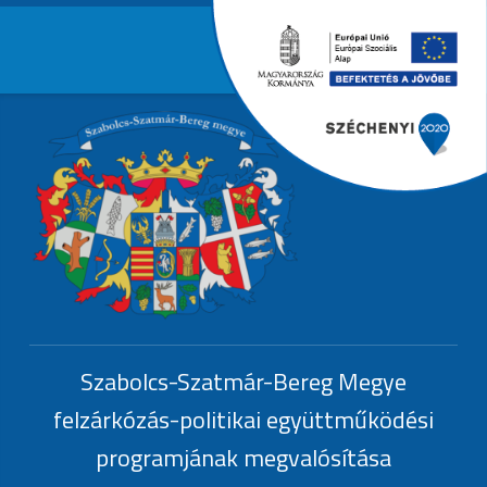
Primary Menu
EFOP-1.6.3.-
Header info sidebar
EFOP-1.6.3.-17
Szabolcs-Szatmár-Bereg Megye
felzárkózás-politikai együttműködési
programjának megvalósítása