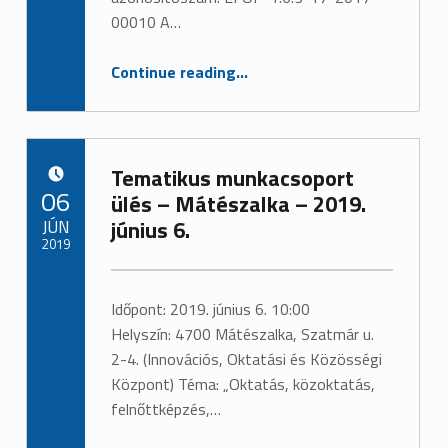
a
00010 A…
d
“Közösségi Együttműködést erősítő rendezvény – Ibrány – 2019. június 21.”
Continue reading
…
m
i
n
Tematikus munkacsoport
POSTED ON:
06
ülés – Mátészalka – 2019.
(
JÚN
június 6.
2019
p
Written by:
admin
a
Időpont: 2019. június 6. 10:00
Helyszín: 4700 Mátészalka, Szatmár u.
g
2-4. (Innovációs, Oktatási és Közösségi
e
Központ) Téma: „Oktatás, közoktatás,
felnőttképzés,…
3