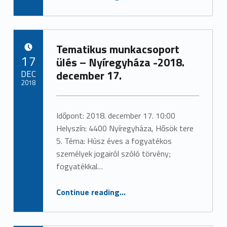
Tematikus munkacsoport
POSTED ON:
17
ülés – Nyíregyháza -2018.
DEC
december 17.
2018
Written by:
admin
Időpont: 2018. december 17. 10:00
Helyszín: 4400 Nyíregyháza, Hősök tere
5. Téma: Húsz éves a fogyatékos
személyek jogairól szóló törvény;
fogyatékkal…
“Tematikus munkacsoport ülés – Nyíregyháza -2018. december 17.”
Continue reading
…