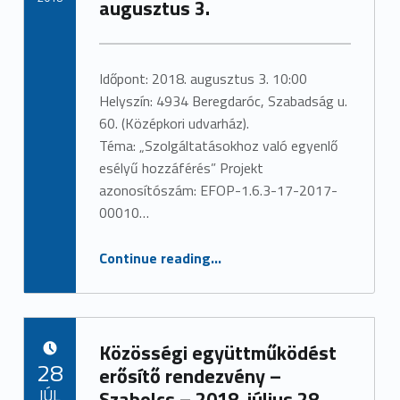
augusztus 3.
Written by:
admin
Időpont: 2018. augusztus 3. 10:00
Helyszín: 4934 Beregdaróc, Szabadság u.
60. (Középkori udvarház).
Téma: „Szolgáltatásokhoz való egyenlő
esélyű hozzáférés” Projekt
azonosítószám: EFOP-1.6.3-17-2017-
00010…
“Tematikus munkacsoportülés – Beregdaróc – 2018. augusztus 3.”
Continue reading
…
Közösségi együttműködést
POSTED ON:
28
erősítő rendezvény –
JÚL
Szabolcs – 2018. július 28.