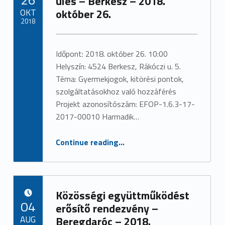
ülés – Berkesz – 2018.
OKT
október 26.
2018
Written by:
admin
Időpont: 2018. október 26. 10:00
Helyszín: 4524 Berkesz, Rákóczi u. 5.
Téma: Gyermekjogok, kitörési pontok,
szolgáltatásokhoz való hozzáférés
Projekt azonosítószám: EFOP-1.6.3-17-
2017-00010 Harmadik…
“Tematikus munkacsoport ülés – Berkesz – 2018. október 26.”
Continue reading
…
Közösségi együttműködést
POSTED ON:
04
erősítő rendezvény –
AUG
Beregdaróc – 2018.