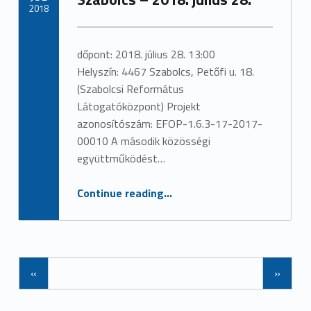
2018
Written by:
admin
dőpont: 2018. július 28. 13:00
Helyszín: 4467 Szabolcs, Petőfi u. 18.
(Szabolcsi Református
Látogatóközpont) Projekt
azonosítószám: EFOP-1.6.3-17-2017-
00010 A második közösségi
együttműködést…
“Közösségi együttműködést erősítő rendezvény – Szabolcs – 2018. július 28.”
Continue reading
…
Posts Navigation
«
»