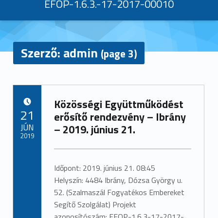
EFOP-1.6.3.-17-2017-00010
Szerző:
admin
(page 3)
S
Közösségi Együttműködést
z
POSTED ON:
21
erősítő rendezvény – Ibrány
e
JÚN
– 2019. június 21.
2019
r
Written by:
admin
z
Időpont: 2019. június 21. 08:45
Helyszín: 4484 Ibrány, Dózsa György u.
ő
52. (Szalmaszál Fogyatékos Embereket
Segítő Szolgálat) Projekt
:
azonosítószám: EFOP-1.6.3-17-2017-