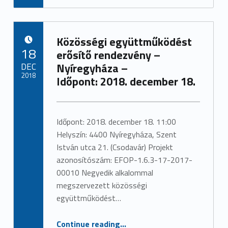
Közösségi együttműködést
POSTED ON:
18
erősítő rendezvény –
DEC
Nyíregyháza –
2018
Időpont: 2018. december 18.
Written by:
admin
Időpont: 2018. december 18. 11:00
Helyszín: 4400 Nyíregyháza, Szent
István utca 21. (Csodavár) Projekt
azonosítószám: EFOP-1.6.3-17-2017-
00010 Negyedik alkalommal
megszervezett közösségi
együttműködést…
“Közösségi együttműködést erősítő rendezvény – Nyíregyháza – Időpont: 2018. december 18.”
Continue reading
…