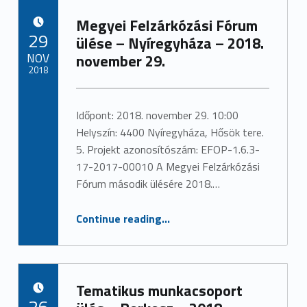
Megyei Felzárkózási Fórum
POSTED ON:
29
ülése – Nyíregyháza – 2018.
NOV
november 29.
2018
Written by:
admin
Időpont: 2018. november 29. 10:00
Helyszín: 4400 Nyíregyháza, Hősök tere.
5. Projekt azonosítószám: EFOP-1.6.3-
17-2017-00010 A Megyei Felzárkózási
Fórum második ülésére 2018.…
“Megyei Felzárkózási Fórum ülése – Nyíregyháza – 2018. november 29.”
Continue reading
…
Tematikus munkacsoport
POSTED ON:
26