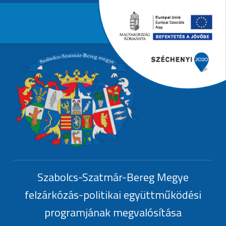
Primary Menu
EFOP-1.6.3.-
Header info sidebar
EFOP-1.6.3.-17
Szabolcs-Szatmár-Bereg Megye
felzárkózás-politikai együttműködési
programjának megvalósítása