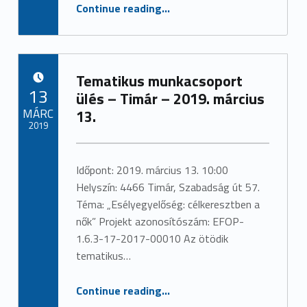
“Tematikus munkacsoport ülés – Mátészalka – 2019. június 6.”
)
Continue reading
…
Tematikus munkacsoport
POSTED ON:
13
ülés – Timár – 2019. március
MÁRC
13.
2019
Written by:
admin
Időpont: 2019. március 13. 10:00
Helyszín: 4466 Timár, Szabadság út 57.
Téma: „Esélyegyelőség: célkeresztben a
nők” Projekt azonosítószám: EFOP-
1.6.3-17-2017-00010 Az ötödik
tematikus…
“Tematikus munkacsoport ülés – Timár – 2019. március 13.”
Continue reading
…