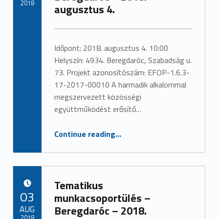
2018
augusztus 4.
Written by:
admin
Időpont: 2018. augusztus 4. 10:00
Helyszín: 4934. Beregdaróc, Szabadság u.
73. Projekt azonosítószám: EFOP-1.6.3-
17-2017-00010 A harmadik alkalommal
megszervezett közösségi
együttműködést erősítő…
“Közösségi együttműködést erősítő rendezvény – Beregdaróc – 2018. augusztus 4.”
Continue reading
…
Tematikus
POSTED ON:
03
munkacsoportülés –
AUG
Beregdaróc – 2018.
2018