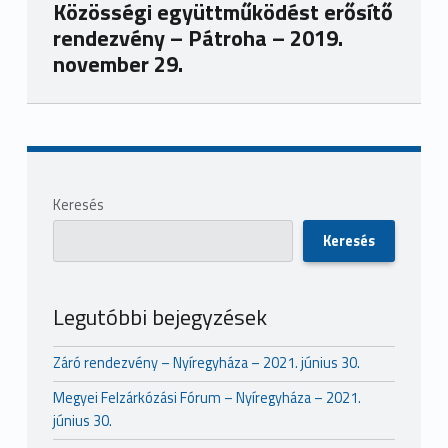
Közösségi együttműködést erősítő
rendezvény – Pátroha – 2019.
november 29.
Skip back to main navigation
Sidebar
Keresés
Keresés
Legutóbbi bejegyzések
Záró rendezvény – Nyíregyháza – 2021. június 30.
Megyei Felzárkózási Fórum – Nyíregyháza – 2021.
június 30.