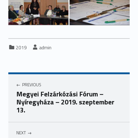
Categorized in:
Written by:
2019
admin
Bejegyzés navigáció
PREVIOUS
Megyei Felzárkózási Fórum –
Nyíregyháza – 2019. szeptember
13.
NEXT