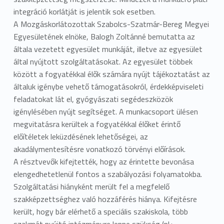
integráció korlátját is jelentik sok esetben.
A Mozgáskorlátozottak Szabolcs-Szatmár-Bereg Megyei
Egyesületének elnöke, Balogh Zoltánné bemutatta az
általa vezetett egyesület munkáját, illetve az egyesület
által nyújtott szolgáltatásokat. Az egyesület többek
között a fogyatékkal élők számára nyújt tájékoztatást az
általuk igénybe vehető támogatásokról, érdekképviseleti
feladatokat lát el, gyógyászati segédeszközök
igénylésében nyújt segítséget. A munkacsoport ülésen
megvitatásra kerültek a fogyatékkal élőket érintő
előítéletek leküzdésének lehetőségei, az
akadálymentesítésre vonatkozó törvényi előírások.
A résztvevők kifejtették, hogy az érintette bevonása
elengedhetetlenül fontos a szabályozási folyamatokba.
Szolgáltatási hiányként merült fel a megfelelő
szakképzettséghez való hozzáférés hiánya. Kifejtésre
került, hogy bár elérhető a speciális szakiskola, több