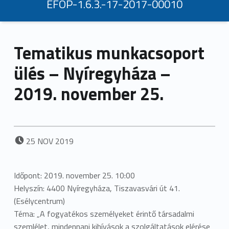
EFOP-1.6.3.-17-2017-00010
Tematikus munkacsoport
ülés – Nyíregyháza –
2019. november 25.
POSTED ON:
25
NOV
2019
Időpont: 2019. november 25. 10:00
Helyszín: 4400 Nyíregyháza, Tiszavasvári út 41.
(Esélycentrum)
Téma: „A fogyatékos személyeket érintő társadalmi
szemlélet, mindennapi kihívások a szolgáltatások elérése