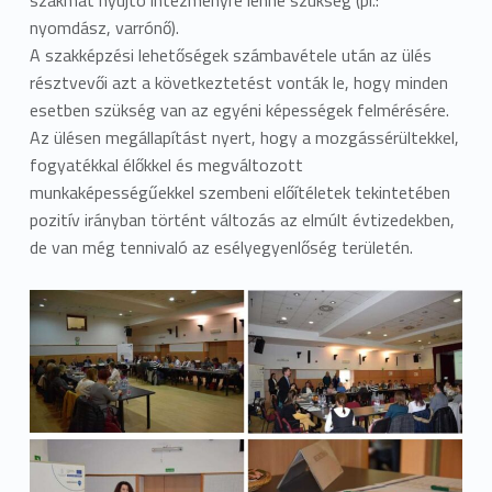
szakmát nyújtó intézményre lenne szükség (pl.:
nyomdász, varrónő).
A szakképzési lehetőségek számbavétele után az ülés
résztvevői azt a következtetést vonták le, hogy minden
esetben szükség van az egyéni képességek felmérésére.
Az ülésen megállapítást nyert, hogy a mozgássérültekkel,
fogyatékkal élőkkel és megváltozott
munkaképességűekkel szembeni előítéletek tekintetében
pozitív irányban történt változás az elmúlt évtizedekben,
de van még tennivaló az esélyegyenlőség területén.