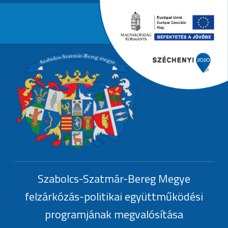
Primary Menu
EFOP-1.6.3.-
Header info sidebar
EFOP-1.6.3.-17
Szabolcs-Szatmár-Bereg Megye
felzárkózás-politikai együttműködési
programjának megvalósítása