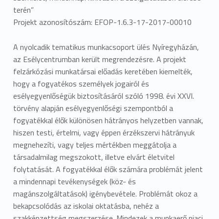
terén”
Projekt azonosítószám: EFOP-1.6.3-17-2017-00010
A nyolcadik tematikus munkacsoport ülés Nyíregyházán,
az Esélycentrumban került megrendezésre. A projekt
felzárkózási munkatársai előadás keretében kiemelték,
hogy a fogyatékos személyek jogairól és
esélyegyenlőségük biztosításáról szóló 1998. évi XXVI.
törvény alapján esélyegyenlőségi szempontból a
fogyatékkal élők különösen hátrányos helyzetben vannak,
hiszen testi, értelmi, vagy éppen érzékszervi hátrányuk
megnehezíti, vagy teljes mértékben meggátolja a
társadalmilag megszokott, illetve elvárt életvitel
folytatását. A fogyatékkal élők számára problémát jelent
a mindennapi tevékenységek (köz- és
magánszolgáltatások) igénybevétele. Problémát okoz a
bekapcsolódás az iskolai oktatásba, nehéz a
szakképzettség megszerzése. Mindezek a munkaerő piaci